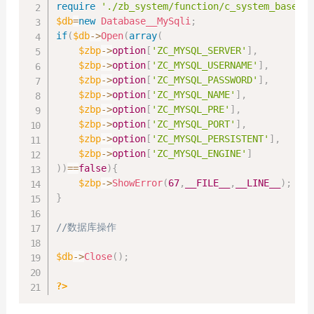
require
'./zb_system/function/c_system_base.p
$db
=
new
Database__MySqli
;
if
(
$db
->
Open
(
array
(
$zbp
->
option
[
'ZC_MYSQL_SERVER'
]
,
$zbp
->
option
[
'ZC_MYSQL_USERNAME'
]
,
$zbp
->
option
[
'ZC_MYSQL_PASSWORD'
]
,
$zbp
->
option
[
'ZC_MYSQL_NAME'
]
,
$zbp
->
option
[
'ZC_MYSQL_PRE'
]
,
$zbp
->
option
[
'ZC_MYSQL_PORT'
]
,
$zbp
->
option
[
'ZC_MYSQL_PERSISTENT'
]
,
$zbp
->
option
[
'ZC_MYSQL_ENGINE'
]
)
)
==
false
)
{
$zbp
->
ShowError
(
67
,
__FILE__
,
__LINE__
)
;
}
//数据库操作
$db
->
Close
(
)
;
?>