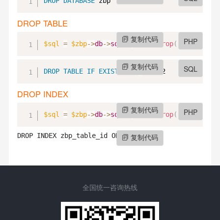
DROP
DATABASE
 zbp
DROP TABLE
复制代码
PHP
$sql
=
$zbp
->
db
->
sql
->
get
(
)
->
drop
(
)
->
table
(
'
复制代码
SQL
DROP
TABLE
IF
EXISTS
 zbp_table2
DROP INDEX
复制代码
PHP
$sql
=
$zbp
->
db
->
sql
->
get
(
)
->
drop
(
'zbp_table
DROP INDEX zbp_table_id ON zbp_table
复制代码
全国统一咨询热线