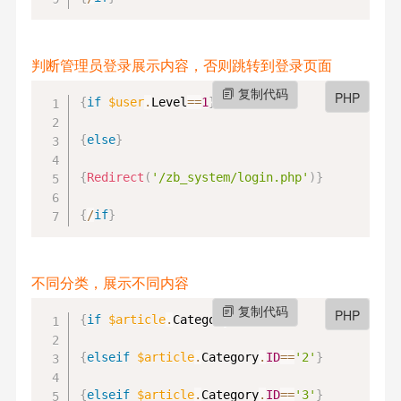
判断管理员登录展示内容，否则跳转到登录页面
复制代码
PHP
{
if
$user
.
Level
==
1
}
{
else
}
{
Redirect
(
'/zb_system/login.php'
)
}
{
/
if
}
不同分类，展示不同内容
复制代码
PHP
{
if
$article
.
Category
.
ID
==
'1'
}
{
elseif
$article
.
Category
.
ID
==
'2'
}
{
elseif
$article
.
Category
.
ID
==
'3'
}