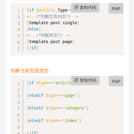
复制代码
PHP
{
if
$article
.
Type
==
0
}
<
!
--
/*判断文章内页*/
--
>
{
template
:
post
-
single
}
{
else
}
<
!
--
/*判断单页*/
--
>
{
template
:
post
-
page
}
{
/
if
}
判断当前页面类型
复制代码
PHP
{
if
$type
==
'article'
}
{
elseif
$type
==
'page'
}
{
elseif
$type
==
'category'
}
{
elseif
$type
==
'index'
}
{
/
if
}