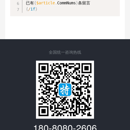
已有
{
$article
.
CommNums
}
{
/
if
}
全国统一咨询热线
180-8080-2606