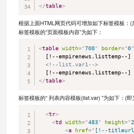
</
table
>
根据上面HTML网页代码可增加如下标签模板：(
标签模板的“页面模板内容”为如下：
<
table
width
=
"
700
"
border
=
"
0
  [!--empirenews.listtemp--]

<!--list.var1-->
</
table
>
标签模板的“ 列表内容模板(list.var) ”为如下：(即为上面
<
tr
>
<
td
width
=
"
483
"
height
=
"
<
a
href
=
"
[!--titleur