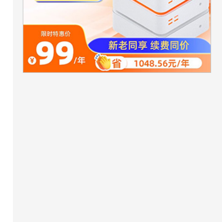
=
"
#4FB4DE
"
>