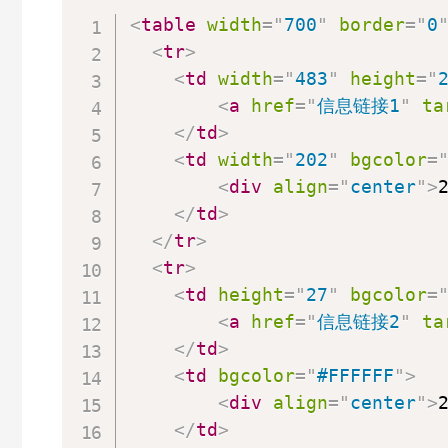
<
table
width
=
"
700
"
border
=
"
0
<
tr
>
<
td
width
=
"
483
"
height
=
"
<
a
href
=
"
信息链接1
"
ta
</
td
>
<
td
width
=
"
202
"
bgcolor
=
<
div
align
=
"
center
"
>
</
td
>
</
tr
>
<
tr
>
<
td
height
=
"
27
"
bgcolor
=
<
a
href
=
"
信息链接2
"
ta
</
td
>
<
td
bgcolor
=
"
#FFFFFF
"
>
<
div
align
=
"
center
"
>
</
td
>