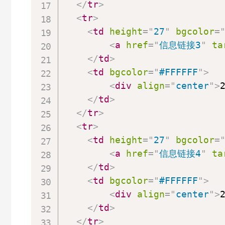
</
tr
>
<
tr
>
<
td
height
=
"
27
"
bgcolor
=
<
a
href
=
"
信息链接3
"
ta
</
td
>
<
td
bgcolor
=
"
#FFFFFF
"
>
<
div
align
=
"
center
"
>
</
td
>
</
tr
>
<
tr
>
<
td
height
=
"
27
"
bgcolor
=
<
a
href
=
"
信息链接4
"
ta
</
td
>
<
td
bgcolor
=
"
#FFFFFF
"
>
<
div
align
=
"
center
"
>
</
td
>
</
tr
>