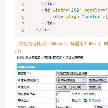
</
td
>
<
td
width
=
"
202
"
bgcolor
=
<
div
align
=
"
center
"
>
</
td
>
</
tr
>
（信息页地址用[!--titleurl--]、标题用[!--title-
用）