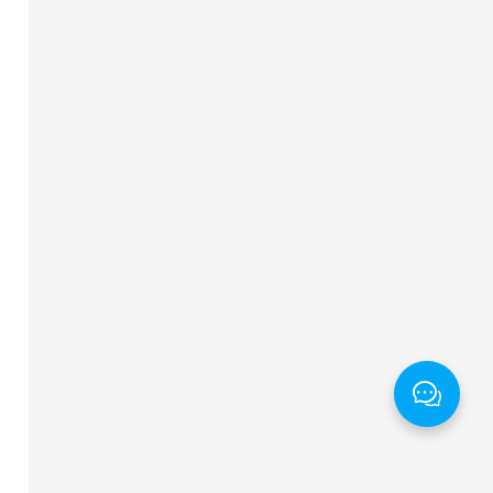
=
"
#4FB4DE
"
>