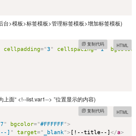
后台>模板>标签模板>管理标签模板>增加标签模板)
复制代码
HTML
"
cellpadding
=
"
3
"
cellspacing
=
"
1
"
bgcolor
“ <!--list.var1--> ”位置显示的内容)
复制代码
HTML
27
"
bgcolor
=
"
#FFFFFF
"
>
l--]
"
target
=
"
_blank
"
>
[!--title--]
</
a
>