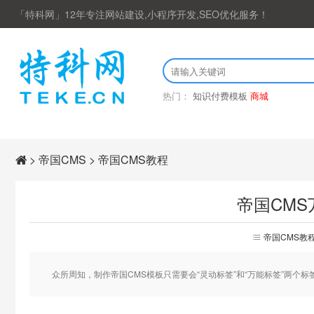
「特科网」12年专注网站建设,小程序开发,SEO优化服务！
热门：
知识付费模板
商城
>
帝国CMS
>
帝国CMS教程
帝国CM
首
帝国CMS教
页
众所周知，制作帝国CMS模板只需要会“灵动标签”和“万能标签”两个