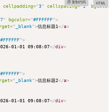
复制代码
HTML
"
cellpadding
=
"
3
"
cellspacing
=
"
1
"
bgcolor
27
"
bgcolor
=
"
#FFFFFF
"
>
rget
=
"
_blank
"
>
信息标题1
</
a
>
"
#FFFFFF
"
>
2026-01-01 09:08:07
</
div
>
"
#FFFFFF
"
>
rget
=
"
_blank
"
>
信息标题2
</
a
>
2026-01-01 09:08:07
</
div
>