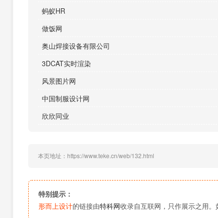
蚂蚁HR
做饭网
奥山焊接设备有限公司
3DCAT实时渲染
风景图片网
中国制服设计网
欣欣同业
本页地址：https://www.teke.cn/web/132.html
特别提示：
形而上设计
的链接由
特科网
收录自互联网，只作展示之用。