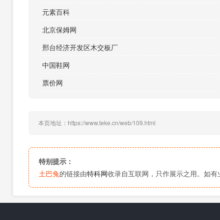
元素百科
北京保姆网
邢台经济开发区木交板厂
中国鞋网
票价网
本页地址：https://www.teke.cn/web/109.html
特别提示：
土巴兔
的链接由
特科网
收录自互联网，只作展示之用。如有