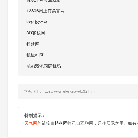
12306网上订票官网
logo设计网
3D客栈网
畅途网
机械社区
成都双流国际机场
本页地址：https://www.teke.cn/web/32.html
特别提示：
天气网
的链接由
特科网
收录自互联网，只作展示之用。如有