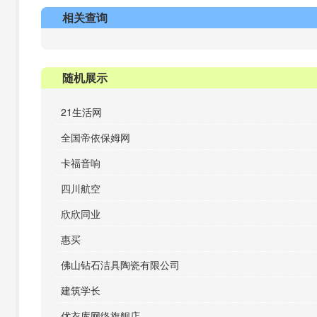
相关查询
随机展示
21生活网
全国帝依保姆网
卡福音响
四川航空
欣欣同业
惠买
佛山钻石洁具陶瓷有限公司
建筑学长
优衣库网络旗舰店