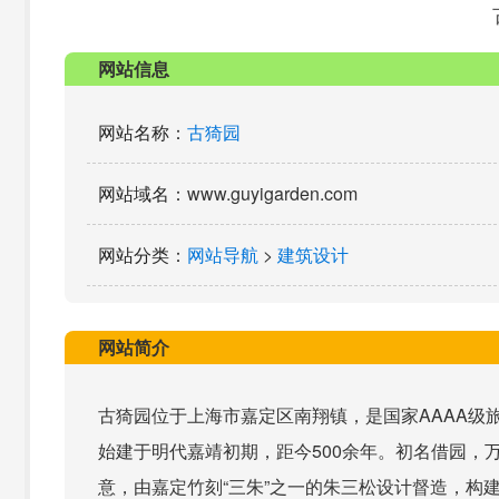
网站信息
网站名称
：
古猗园
网站域名
：www.guyigarden.com
网站分类
：
网站导航
>
建筑设计
网站简介
古猗园位于上海市嘉定区南翔镇，是国家AAAA级
始建于明代嘉靖初期，距今500余年。初名借园，万
意，由嘉定竹刻“三朱”之一的朱三松设计督造，构建