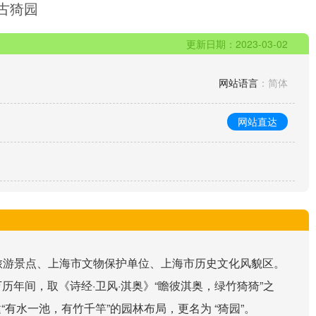
古猗园
更新日期：2023-03-02
网站语言
：简体
网站直达
旅游景点、上海市文物保护单位、上海市历史文化风貌区。
历年间，取《诗经·卫风·淇奥》“瞻彼淇奥，绿竹猗猗”之
“有水一池，有竹千竿”的园林布局，更名为 “猗园”。