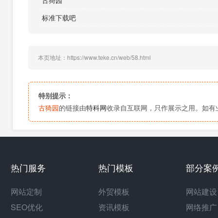
古猗园
标准下载吧
本页地址：https://www.teke.cn/web/58.html
特别提示：
古猗园
的链接由
特科网
收录自互联网，只作展示之用。如有
热门服务
热门模板
部分案
网站定制
外贸模板
网站建设
SEO优化
资讯模板
网络推广