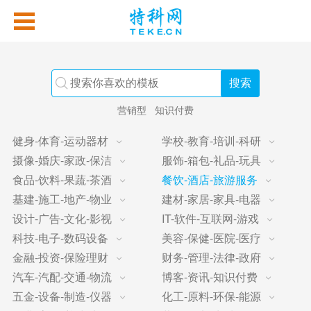
营销型
知识付费
健身-体育-运动器材
学校-教育-培训-科研
摄像-婚庆-家政-保洁
服饰-箱包-礼品-玩具
食品-饮料-果蔬-茶酒
餐饮-酒店-旅游服务
基建-施工-地产-物业
建材-家居-家具-电器
设计-广告-文化-影视
IT-软件-互联网-游戏
科技-电子-数码设备
美容-保健-医院-医疗
金融-投资-保险理财
财务-管理-法律-政府
汽车-汽配-交通-物流
博客-资讯-知识付费
五金-设备-制造-仪器
化工-原料-环保-能源