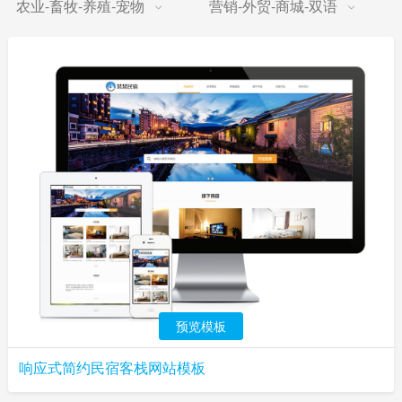
农业-畜牧-养殖-宠物
营销-外贸-商城-双语
预览模板
响应式简约民宿客栈网站模板