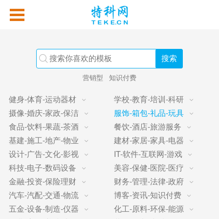
营销型
知识付费
健身-体育-运动器材
学校-教育-培训-科研
摄像-婚庆-家政-保洁
服饰-箱包-礼品-玩具
食品-饮料-果蔬-茶酒
餐饮-酒店-旅游服务
基建-施工-地产-物业
建材-家居-家具-电器
设计-广告-文化-影视
IT-软件-互联网-游戏
科技-电子-数码设备
美容-保健-医院-医疗
金融-投资-保险理财
财务-管理-法律-政府
汽车-汽配-交通-物流
博客-资讯-知识付费
五金-设备-制造-仪器
化工-原料-环保-能源