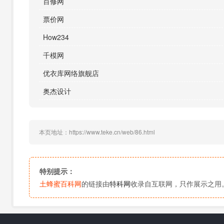
百修网
票价网
How234
千模网
优衣库网络旗舰店
奥杰设计
本页地址：https://www.teke.cn/web/86.html
特别提示：
土蜂蜜百科网
的链接由
特科网
收录自互联网，只作展示之用