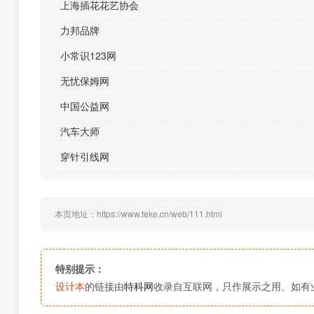
上海插花花艺协会
力邦品牌
小常识123网
无忧保姆网
中国公益网
汽车大师
穿针引线网
本页地址：https://www.teke.cn/web/111.html
特别提示：
设计本
的链接由
特科网
收录自互联网，只作展示之用。如有