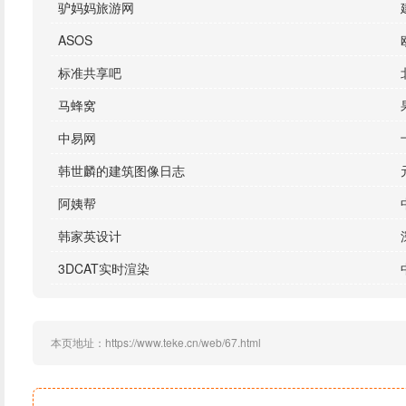
驴妈妈旅游网
ASOS
标准共享吧
马蜂窝
中易网
韩世麟的建筑图像日志
阿姨帮
韩家英设计
3DCAT实时渲染
本页地址：https://www.teke.cn/web/67.html