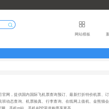
网站模板
司官网，提供国内国际飞机票查询预订、最新打折特价机票、订
航班动态查询、机票验真、行李查询、在线网上值机、金熊猫会
网、手机m站、手机APP渠道购票享更高