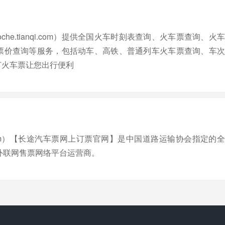
che.tianqi.com）提供全国火车时刻表查询、火车票查询、火车
票价查询等服务，包括动车、高铁、普通列车火车票查询、车次
上订火车票让您出行便利
u.com）【长途汽车票网上订票官网】是中国道路运输协会指定的全
外联网售票网络平台运营商。