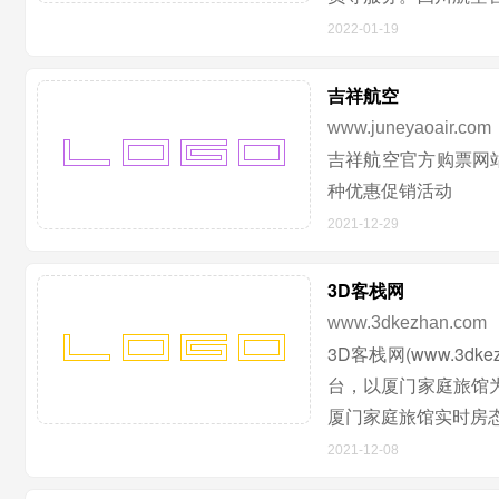
2022-01-19
吉祥航空
www.juneyaoair.com
吉祥航空官方购票网
种优惠促销活动
2021-12-29
3D客栈网
www.3dkezhan.com
3D客栈网(www.3d
台，以厦门家庭旅馆
厦门家庭旅馆实时房
2021-12-08