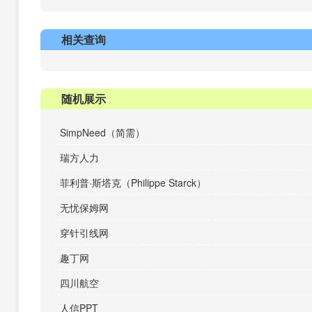
相关查询
随机展示
SimpNeed（简需）
瑞方人力
菲利普·斯塔克（Philippe Starck）
无忧保姆网
穿针引线网
趣丁网
四川航空
人信PPT