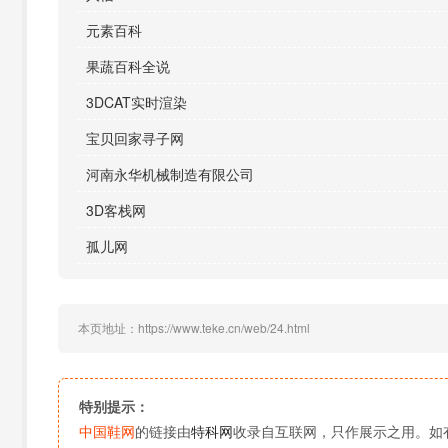
元素百科
果蔬百科全说
3DCAT实时渲染
宝贝回家寻子网
河南永华机械制造有限公司
3D客栈网
孤儿网
本页地址：https://www.teke.cn/web/24.html
特别提示：
中国鞋网
的链接由
特科网
收录自互联网，只作展示之用。如